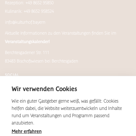
Rezeption: +49 8652 95850
Kulinarik: +49 8652 958524
info@kulturhof.bayern
Aktuelle Informationen zu den Veranstaltungen finden Sie im
Veranstaltungskalender!
Berchtesgadener Str. 111
83483 Bischofswiesen bei Berchtesgaden
SOCIAL
Wir verwenden Cookies
Wie ein guter Gastgeber gerne weiß, was gefällt: Cookies
Newsletter
helfen dabei, die Website weiterzuentwickeln und Inhalte
rund um Veranstaltungen und Programm passend
anzubieten.
Mehr erfahren
*Aus Gründen der Lesbarkeit wird auf dieser Website das