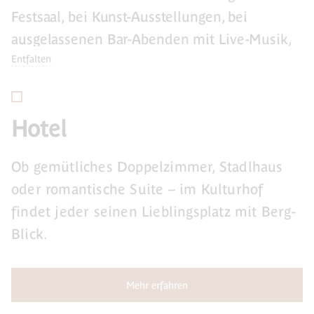
Festsaal, bei Kunst-Ausstellungen, bei
ausgelassenen Bar-Abenden mit Live-Musik,
bei zünftigen Biergarten-Erlebnissen und bei
Entfalten
kulinarischen Events ebenso wie bei
saisonalen Anlässen. Gründe fürs gesellige
Hotel
Zusammenkommen gibt´s viele – dabei
zelebrieren wir die Vielfältigkeit der
Ob gemütliches Doppelzimmer, Stadlhaus
Ereignisse ebenso wie die Facetten der
oder romantische Suite – im Kulturhof
Menschen. Denn beim Zusammensein darf
findet jeder seinen Lieblingsplatz mit Berg-
jeder anders sein.
Blick.
Mehr erfahren