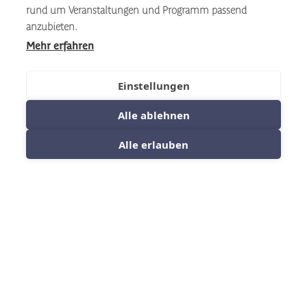
rund um Veranstaltungen und Programm passend
anzubieten.
Veranstaltung
Mehr erfahren
Eine Hochzeit oder eine Geburtstagsfeier
Einstellungen
vor Bergkulisse? Eine Tagung mit Blick auf
Alle ablehnen
den Watzmann? Im Kulturhof wird aus
jedem Anlass ein Erlebnis.
Alle erlauben
Mehr erfahren
Bewegung