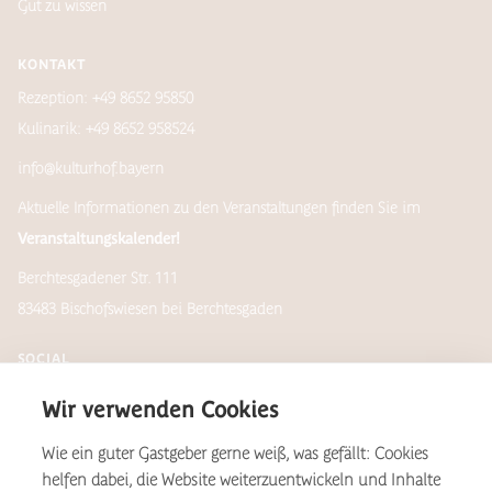
Gut zu wissen
KONTAKT
Rezeption: +49 8652 95850
Kulinarik: +49 8652 958524
info@kulturhof.bayern
Aktuelle Informationen zu den Veranstaltungen finden Sie im
Veranstaltungskalender!
Berchtesgadener Str. 111
83483 Bischofswiesen bei Berchtesgaden
SOCIAL
Wir verwenden Cookies
Wie ein guter Gastgeber gerne weiß, was gefällt: Cookies
Newsletter
helfen dabei, die Website weiterzuentwickeln und Inhalte