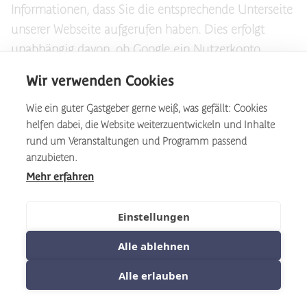
Informationen, dass Sie die entsprechende Unterseite
unserer Webseite aufgerufen haben. Dies erfolgt
unabhängig davon, ob Google ein Nutzerkonto
bereitstellt, über das Sie eingeloggt sind, oder ob
Wir verwenden Cookies
keine Nutzerkonto besteht. Wenn Sie bei Google
eingeloggt sind, werden Ihre Daten direkt Ihrem Konto
Wie ein guter Gastgeber gerne weiß, was gefällt: Cookies
helfen dabei, die Website weiterzuentwickeln und Inhalte
zugeordnet.
rund um Veranstaltungen und Programm passend
Wenn Sie die Zuordnung in Ihrem Profil bei Google
anzubieten.
nicht wünschen, müssen Sie sich vor Aktivierung des
Mehr erfahren
Buttons bei Google ausloggen. Google speichert Ihre
Daten als Nutzungsprofile und nutzt sie für Zwecke
Einstellungen
der Werbung, Marktforschung und/oder
Alle ablehnen
bedarfsgerechter Gestaltung seiner Webseite. Eine
solche Auswertung erfolgt insbesondere (selbst für
Alle erlauben
nicht eingeloggte Nutzer) zur Erbringung