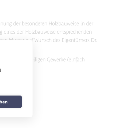
lanung der besonderen Holzbauweise in der
ng eines der Holzbauweise entsprechenden
sten Muster auf Wunsch des Eigentümers Dr.
rtnern der jeweiligen Gewerke (einfach
d
uben