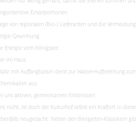
t werden nur wenig gemäht, damit die Bienen summen un
ngsintensive Einzelportionen.
ege von regionalen (Bio-) Lieferanten und die Vermeidun
nergie-Gewinnung.
üne Energie vom Königssee.
er im Haus.
platz mit Auffangbassin dient zur Wasser-Aufbereitung zu
hemikalien aus.
i uns aktiven, gemeinsamen Erlebnissen.
ns nicht, ist doch der Kulturhof selbst ein Kraftort in d
ebenfalls neugedacht: Neben den Biergarten-Klassikern gib