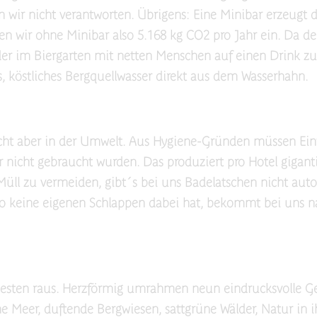
wir nicht verantworten. Übrigens: Eine Minibar erzeugt d
n wir ohne Minibar also 5.168 kg CO2 pro Jahr ein. Da der
der im Biergarten mit netten Menschen auf einen Drink z
hes, köstliches Bergquellwasser direkt aus dem Wasserhahn.
icht aber in der Umwelt. Aus Hygiene-Gründen müssen E
ar nicht gebraucht wurden. Das produziert pro Hotel gigan
Müll zu vermeiden, gibt´s bei uns Badelatschen nicht aut
so keine eigenen Schlappen dabei hat, bekommt bei uns na
esten raus. Herzförmig umrahmen neun eindrucksvolle Ge
 Meer, duftende Bergwiesen, sattgrüne Wälder, Natur in ih