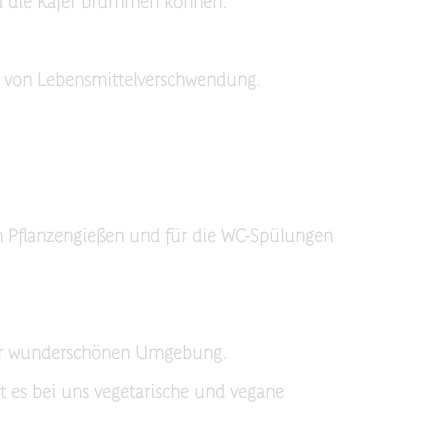
d die Käfer brummen können.
g von Lebensmittelverschwendung.
m Pflanzengießen und für die WC-Spülungen
ieser wunderschönen Umgebung.
t es bei uns vegetarische und vegane