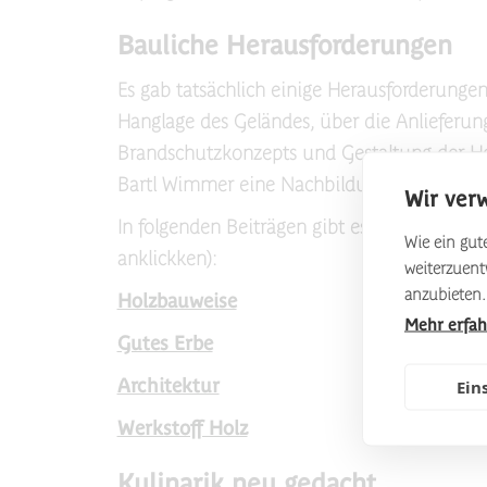
Bauliche Herausforderungen
Es gab tatsächlich einige Herausforderunge
Hanglage des Geländes, über die Anlieferun
Brandschutzkonzepts und Gestaltung der Ho
Bartl Wimmer eine Nachbildung der Fassade d
Wir ver
In folgenden Beiträgen gibt es detaillierte
Wie ein gute
anklickken):
weiterzuen
anzubieten.
Holzbauweise
Mehr erfa
Gutes Erbe
Architektur
Ein
Werkstoff Holz
Kulinarik neu gedacht