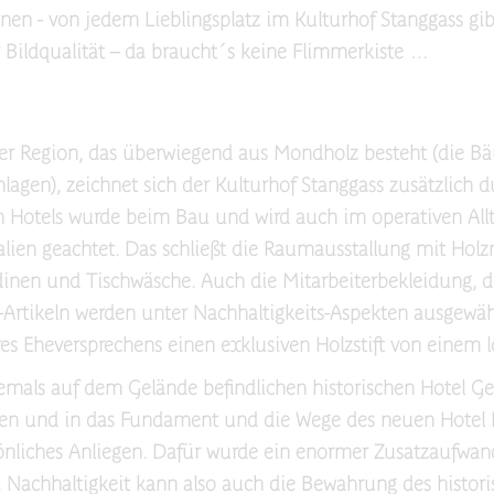
n - von jedem Lieblingsplatz im Kulturhof Stanggass gibt
 Bildqualität – da braucht´s keine Flimmerkiste …
r Region, das überwiegend aus Mondholz besteht (die Bäu
agen), zeichnet sich der Kulturhof Stanggass zusätzlich 
Hotels wurde beim Bau und wird auch im operativen Alltag
lien geachtet. Das schließt die Raumausstallung mit Holz
rdinen und Tischwäsche. Auch die Mitarbeiterbekleidung,
g-Artikeln werden unter Nachhaltigkeits-Aspekten ausgew
s Eheversprechens einen exklusiven Holzstift von einem lo
hemals auf dem Gelände befindlichen historischen Hotel 
hlen und in das Fundament und die Wege des neuen Hotel 
önliches Anliegen. Dafür wurde ein enormer Zusatzaufw
Nachhaltigkeit kann also auch die Bewahrung des histori