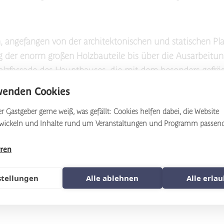
n, angefangen von der architektonischen und statischen P
g der enorm großen Holzbauteile bis über die Ausarbeitu
lzfassade des Haupthauses, die mit dem besonders gefrä
es Hotel Geiger sein sollte.
wenden Cookies
 Antworten zur Frage der Herausforderungen von den Bau-Pa
r Gastgeber gerne weiß, was gefällt: Cookies helfen dabei, die Website
twickeln und Inhalte rund um Veranstaltungen und Programm passen
hren
stellungen
Alle ablehnen
Alle erla