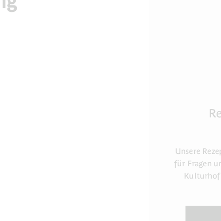
ng
R
Unsere Reze
für Fragen u
Kulturhof