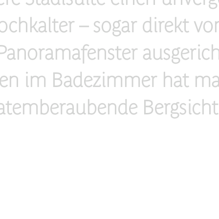
hkalter – sogar direkt vo
Panoramafenster ausgericht
en im Badezimmer hat man
atemberaubende Bergsicht