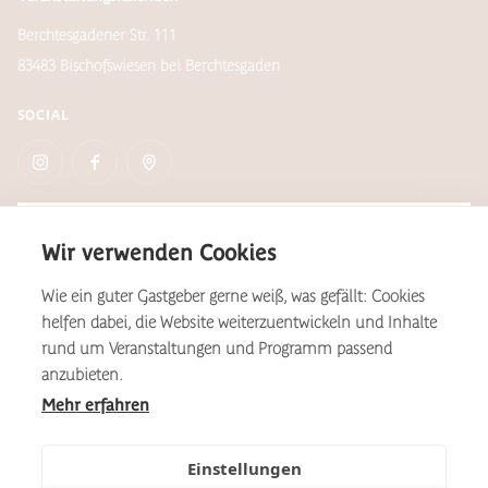
Berchtesgadener Str. 111
83483 Bischofswiesen bei Berchtesgaden
SOCIAL
Newsletter
Wir verwenden Cookies
Wie ein guter Gastgeber gerne weiß, was gefällt: Cookies
helfen dabei, die Website weiterzuentwickeln und Inhalte
*Aus Gründen der Lesbarkeit wird auf dieser Website das
rund um Veranstaltungen und Programm passend
geschlechtsneutral zu verstehende, generische Maskulinum als
Formulierungsvariante verwendet. Dies gilt im Sinne der
anzubieten.
Gleichbehandlung grundsätzlich für alle Geschlechter.
Mehr erfahren
©2025 Kulturhof
Sitemap
Einstellungen